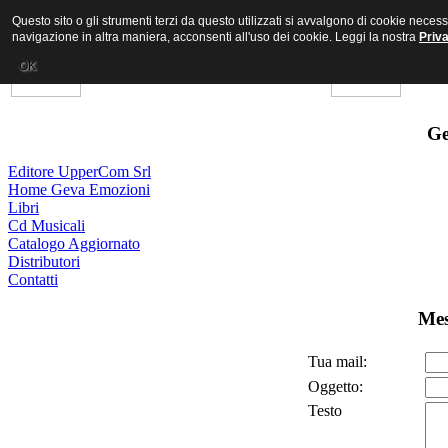
Questo sito o gli strumenti terzi da questo utilizzati si avvalgono di cookie nece
navigazione in altra maniera, acconsenti all'uso dei cookie. Leggi la nostra
Priv
OK
Ge
Editore UpperCom Srl
Home Geva Emozioni
Libri
Cd Musicali
Catalogo Aggiornato
Distributori
Contatti
Mes
Tua mail:
Oggetto:
Testo