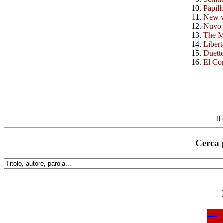
Papill
New w
Nuvo 
The M
Liber
Duetto
El Co
Il
Cerca 