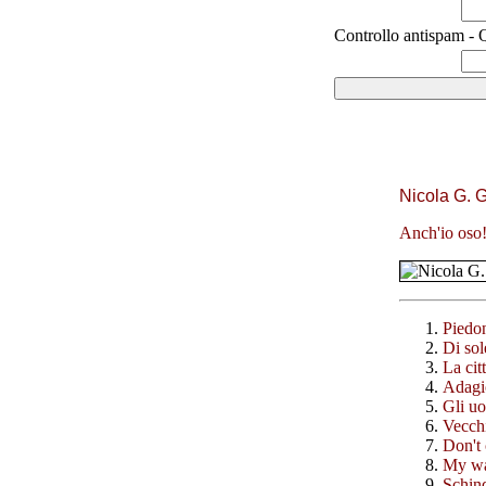
Controllo antispam - Q
Nicola G. 
Anch'io oso
Piedon
Di sol
La cit
Adagi
Gli u
Vecch
Don't 
My w
Schindl