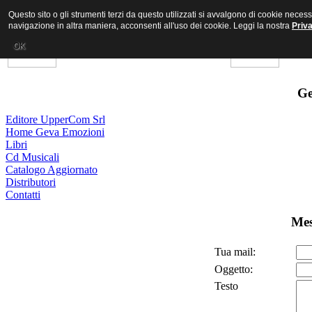
Questo sito o gli strumenti terzi da questo utilizzati si avvalgono di cookie nece
navigazione in altra maniera, acconsenti all'uso dei cookie. Leggi la nostra
Priv
OK
Ge
Editore UpperCom Srl
Home Geva Emozioni
Libri
Cd Musicali
Catalogo Aggiornato
Distributori
Contatti
Mes
Tua mail:
Oggetto:
Testo