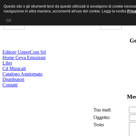
Questo sito o gli strumenti terzi da questo utilizzati si avvalgono di cookie nece
navigazione in altra maniera, acconsenti all'uso dei cookie. Leggi la nostra
Priv
OK
Ge
Editore UpperCom Srl
Home Geva Emozioni
Libri
Cd Musicali
Catalogo Aggiornato
Distributori
Contatti
Mes
Tua mail:
Oggetto:
Testo