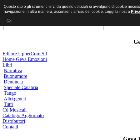
Questo sito o gli strumenti terzi da questo utilizzati si avvalgono di cookie nece
navigazione in altra maniera, acconsenti all'uso dei cookie. Leggi la nostra
Priv
OK
Ge
Editore UpperCom Srl
Home Geva Emozioni
Libri
Narrativa
Buonumore
Denuncia
Speciale Calabria
Tango
Altri generi
Tutti
Cd Musicali
Catalogo Aggiornato
Distributori
Contatti
Geva 