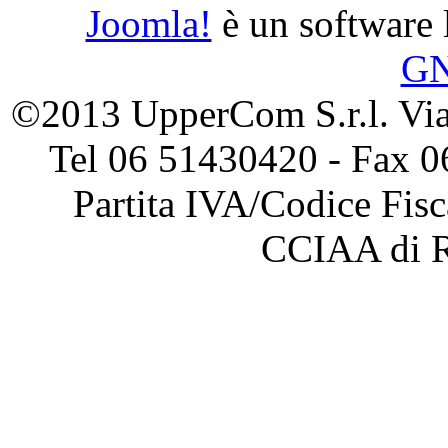
Joomla!
è un software l
G
©2013 UpperCom S.r.l. Via 
Tel 06 51430420 - Fax 0
Partita IVA/Codice Fis
CCIAA di 