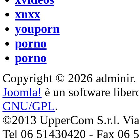
xnxx
youporn
porno
porno
Copyright © 2026 adminir. Tut
Joomla!
è un software libero
GNU/GPL
.
©2013 UpperCom S.r.l. Via 
Tel 06 51430420 - Fax 06 