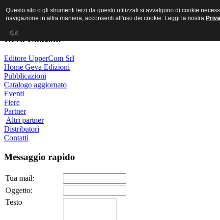
MR PORNO ITALIANO
Questo sito o gli strumenti terzi da questo utilizzati si avvalgono di cookie nece
navigazione in altra maniera, acconsenti all'uso dei cookie. Leggi la nostra
Priv
OK
Geva Edizioni
Editore UpperCom Srl
Home Geva Edizioni
Pubblicazioni
Catalogo aggiornato
Eventi
Fiere
Partner
Altri partner
Distributori
Contatti
Messaggio rapido
Tua mail:
Oggetto:
Testo