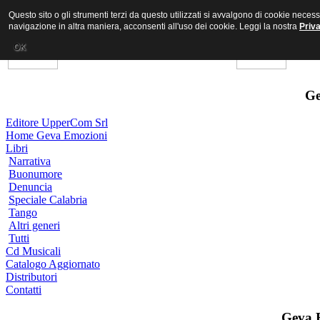
Questo sito o gli strumenti terzi da questo utilizzati si avvalgono di cookie nece
navigazione in altra maniera, acconsenti all'uso dei cookie. Leggi la nostra
Priv
OK
Ge
Editore UpperCom Srl
Home Geva Emozioni
Libri
Narrativa
Buonumore
Denuncia
Speciale Calabria
Tango
Altri generi
Tutti
Cd Musicali
Catalogo Aggiornato
Distributori
Contatti
Geva 