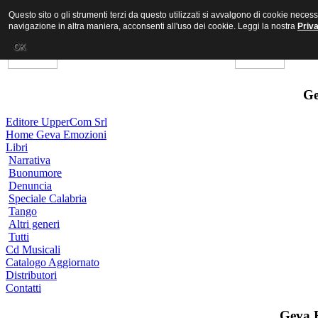
Questo sito o gli strumenti terzi da questo utilizzati si avvalgono di cookie nece
navigazione in altra maniera, acconsenti all'uso dei cookie. Leggi la nostra
Priv
OK
Ge
Editore UpperCom Srl
Home Geva Emozioni
Libri
Narrativa
Buonumore
Denuncia
Speciale Calabria
Tango
Altri generi
Tutti
Cd Musicali
Catalogo Aggiornato
Distributori
Contatti
Geva 