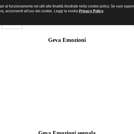
sari al funzionamento ed utili alle finalità illustrate nella cookie policy. Se vuoi s
a, acconsenti all'uso dei cookie. Leggi la nostra
Privacy Policy
.
Geva Emozioni
Geva Emozioni segnala