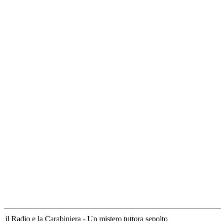
il Radio e la Carabiniera - Un mistero tuttora sepolto