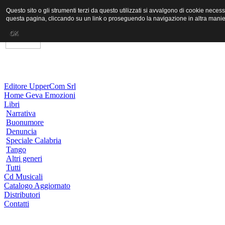
Questo sito o gli strumenti terzi da questo utilizzati si avvalgono di cookie neces
questa pagina, cliccando su un link o proseguendo la navigazione in altra manier
OK
Editore UpperCom Srl
Home Geva Emozioni
Libri
Narrativa
Buonumore
Denuncia
Speciale Calabria
Tango
Altri generi
Tutti
Cd Musicali
Catalogo Aggiornato
Distributori
Contatti