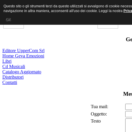
Questo sito o gli strumenti terzi da questo utilizzati si avvalgono di cookie nece
navigazione in altra maniera, acconsenti all'uso dei cookie. Leggi la nostra
Priv
OK
Ge
Editore UpperCom Srl
Home Geva Emozioni
Libri
Cd Musicali
Catalogo Aggiornato
Distributori
Contatti
Mes
Tua mail:
Oggetto:
Testo