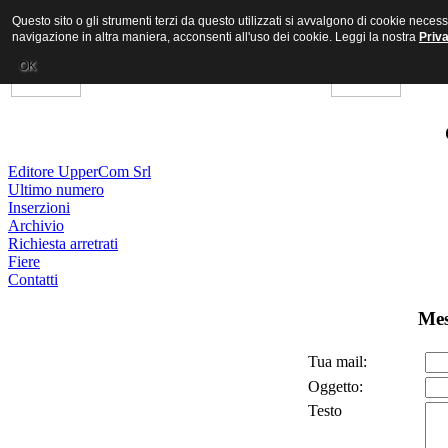
Questo sito o gli strumenti terzi da questo utilizzati si avvalgono di cookie nece
navigazione in altra maniera, acconsenti all'uso dei cookie. Leggi la nostra
Priv
OK
Editore UpperCom Srl
Ultimo numero
Inserzioni
Archivio
Richiesta arretrati
Fiere
Contatti
Mes
Tua mail:
Oggetto:
Testo