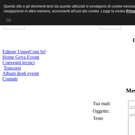
Questo sito o gli strumenti terzi da questo utilizzati si avvalgono di cookie nece
navigazione in altra maniera, acconsenti all'uso dei cookie. Leggi la nostra
Priv
OK
Editore UpperCom Srl
Home Geva Eventi
Convegni tecnici
Trascorsi
Album degli eventi
Contatti
Mes
Tua mail:
Oggetto:
Testo