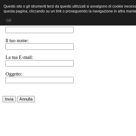
Questo sito o gli strumenti terzi da questo utilizzati si avvalgono di cookie neces
questa pagina, cliccando su un link o proseguendo la navigazione in altra manier
Invia ad un amico.
OK
E-Mail a:
Il tuo nome:
La tua E-mail:
Oggetto:
Invia
Annulla