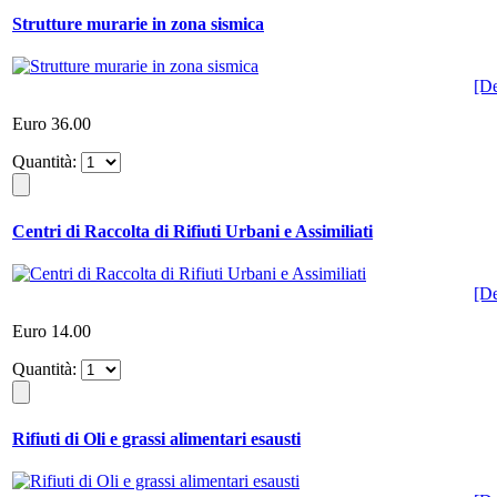
Strutture murarie in zona sismica
[De
Euro 36.00
Quantità:
Centri di Raccolta di Rifiuti Urbani e Assimiliati
[De
Euro 14.00
Quantità:
Rifiuti di Oli e grassi alimentari esausti