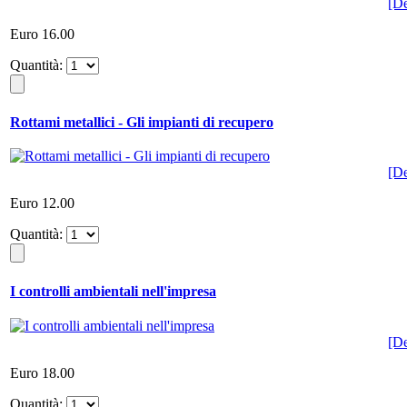
[De
Euro 16.00
Quantità:
Rottami metallici - Gli impianti di recupero
[De
Euro 12.00
Quantità:
I controlli ambientali nell'impresa
[De
Euro 18.00
Quantità: