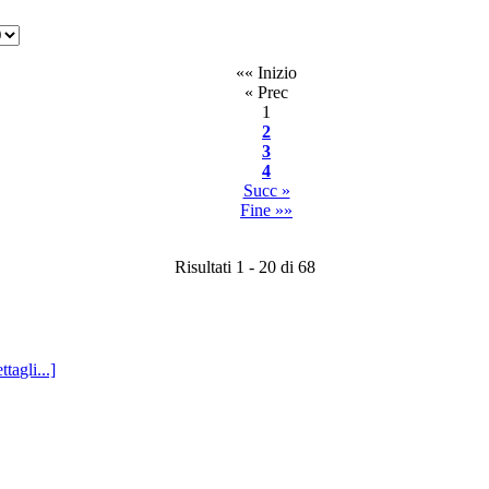
«« Inizio
« Prec
1
2
3
4
Succ »
Fine »»
Risultati 1 - 20 di 68
ttagli...]