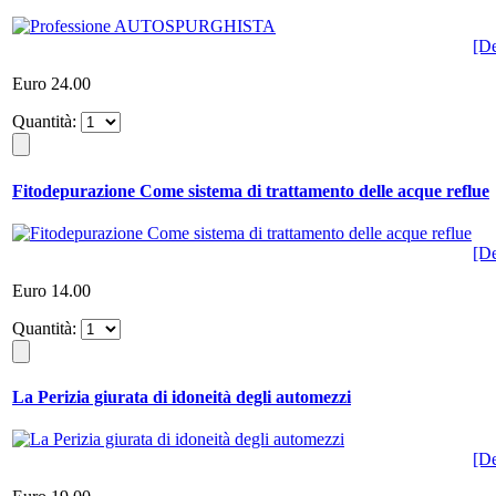
[De
Euro 24.00
Quantità:
Fitodepurazione Come sistema di trattamento delle acque reflue
[De
Euro 14.00
Quantità:
La Perizia giurata di idoneità degli automezzi
[De