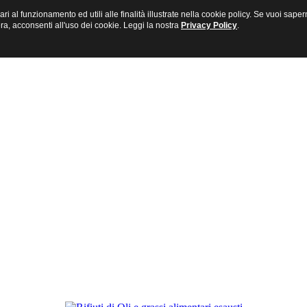
sari al funzionamento ed utili alle finalità illustrate nella cookie policy. Se vuoi s
a, acconsenti all'uso dei cookie. Leggi la nostra
Privacy Policy
.