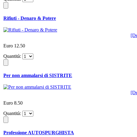
Rifiuti - Denaro & Potere
[De
Euro 12.50
Quantità:
Per non ammalarsi di SISTRITE
[De
Euro 8.50
Quantità:
Professione AUTOSPURGHISTA