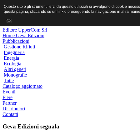
MR PORNO ITALIANO
Questo sito o gli strumenti terzi da questo utilizzati si avvalgono di cookie neces
questa pagina, cliccando su un link o proseguendo la navigazione in altra manier
Geva Edizioni
OK
Editore UpperCom Srl
Home Geva Edizioni
Pubblicazioni
Gestione Rifiuti
Ingegneria
Energia
Ecologia
Altri generi
Monografie
Tutte
Catalogo aggiornato
Eventi
Fiere
Partner
Distributori
Contatti
Geva Edizioni segnala