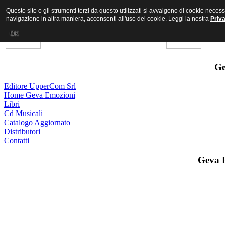
Questo sito o gli strumenti terzi da questo utilizzati si avvalgono di cookie nece
navigazione in altra maniera, acconsenti all'uso dei cookie. Leggi la nostra
Priv
OK
Ge
Editore UpperCom Srl
Home Geva Emozioni
Libri
Cd Musicali
Catalogo Aggiornato
Distributori
Contatti
Geva 