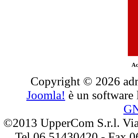
Ac
Copyright © 2026 admini
Joomla!
è un software l
G
©2013 UpperCom S.r.l. Via 
Tel 06 51430420 - Fax 0