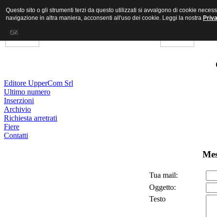
Questo sito o gli strumenti terzi da questo utilizzati si avvalgono di cookie nece
navigazione in altra maniera, acconsenti all'uso dei cookie. Leggi la nostra
Priv
OK
Editore UpperCom Srl
Ultimo numero
Inserzioni
Archivio
Richiesta arretrati
Fiere
Contatti
Mes
Tua mail:
Oggetto:
Testo