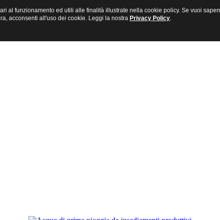
sari al funzionamento ed utili alle finalità illustrate nella cookie policy. Se vuoi s
a, acconsenti all'uso dei cookie. Leggi la nostra
Privacy Policy
.