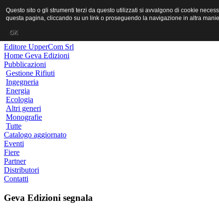
MR PORNO ITALIANO
Questo sito o gli strumenti terzi da questo utilizzati si avvalgono di cookie neces
questa pagina, cliccando su un link o proseguendo la navigazione in altra manier
Geva Edizioni
OK
Editore UpperCom Srl
Home Geva Edizioni
Pubblicazioni
Gestione Rifiuti
Ingegneria
Energia
Ecologia
Altri generi
Monografie
Tutte
Catalogo aggiornato
Eventi
Fiere
Partner
Distributori
Contatti
Geva Edizioni segnala