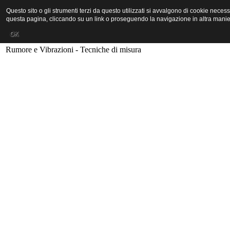
Stampa
Questo sito o gli strumenti terzi da questo utilizzati si avvalgono di cookie neces
questa pagina, cliccando su un link o proseguendo la navigazione in altra manier
OK
Rumore e Vibrazioni - Tecniche di misura