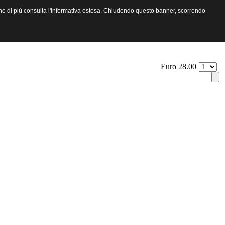
aperne di più consulta l'informativa estesa. Chiudendo questo banner, scorrendo
Euro 28.00